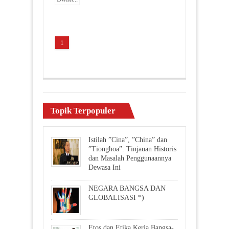
1
Topik Terpopuler
Istilah ”Cina”, ”China” dan
”Tionghoa”: Tinjauan Historis
dan Masalah Penggunaannya
Dewasa Ini
NEGARA BANGSA DAN
GLOBALISASI *)
Etos dan Etika Kerja Bangsa-