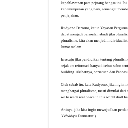
kepahlawanan para pejuang bangsa ini. Ini 
kepemimpinan yang baik, semangat membel
penjajahan.
Rudyono Darsono, ketua Yayasan Perguruan
dapat menjadi persoalan abadi jika plural
pluralisme, kita akan menjadi individualis
Jumat malam.
Ia setuju jika pendidikan tentang pluralis
sejak era reformasi hanya disebut-sebut te
building. Akibatnya, persatuan dan Pancasi
Oleh sebab itu, kata Rudyono, jika ingin 
menghargai pluralisme, mesti dimulai dari
we to reach real peace in this world shall 
Artinya, jika kita ingin mewujudkan perd
33/Wahyu Dramastuti)