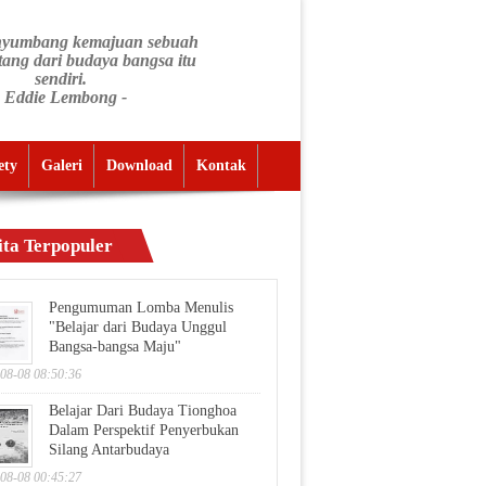
nyumbang kemajuan sebuah
tang dari budaya bangsa itu
sendiri.
- Eddie Lembong -
ety
Galeri
Download
Kontak
ita Terpopuler
Pengumuman Lomba Menulis
"Belajar dari Budaya Unggul
Bangsa-bangsa Maju"
08-08 08:50:36
Belajar Dari Budaya Tionghoa
Dalam Perspektif Penyerbukan
Silang Antarbudaya
08-08 00:45:27