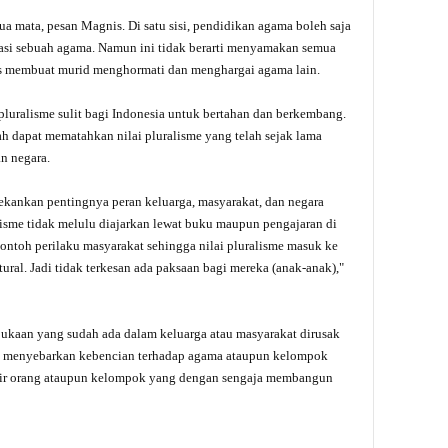
a mata, pesan Magnis. Di satu sisi, pendidikan agama boleh saja
asi sebuah agama. Namun ini tidak berarti menyamakan semua
rus membuat murid menghormati dan menghargai agama lain.
n pluralisme sulit bagi Indonesia untuk bertahan dan berkembang.
 dapat mematahkan nilai pluralisme yang telah sejak lama
n negara.
ekankan pentingnya peran keluarga, masyarakat, dan negara
isme tidak melulu diajarkan lewat buku maupun pengajaran di
contoh perilaku masyarakat sehingga nilai pluralisme masuk ke
ural. Jadi tidak terkesan ada paksaan bagi mereka (anak-anak),"
bukaan yang sudah ada dalam keluarga atau masyarakat dirusak
ut menyebarkan kebencian terhadap agama ataupun kelompok
ntir orang ataupun kelompok yang dengan sengaja membangun