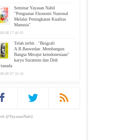
Seminar Yayasan Nabil
"Penguatan Ekonomi Nasional
Melalui Peningkatan Kualitas
Manusia"
08-08 17:46:05
Telah terbit : "Biografi
A.R.Baswedan: Membangun
Bangsa Merajut keindonesiaan"
karya Suratmin dan Didi
tanada
08-08 07:34:16
leh @YayasanNabil