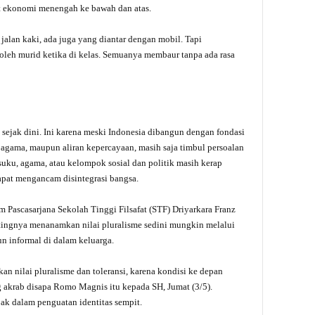
at ekonomi menengah ke bawah dan atas.
alan kaki, ada juga yang diantar dengan mobil. Tapi
oleh murid ketika di kelas. Semuanya membaur tanpa ada rasa
sejak dini. Ini karena meski Indonesia dibangun dengan fondasi
, agama, maupun aliran kepercayaan, masih saja timbul persoalan
 suku, agama, atau kelompok sosial dan politik masih kerap
 dapat mengancam disintegrasi bangsa.
 Pascasarjana Sekolah Tinggi Filsafat (STF) Driyarkara Franz
ingnya menanamkan nilai pluralisme sedini mungkin melalui
n informal di dalam keluarga.
 nilai pluralisme dan toleransi, karena kondisi ke depan
g akrab disapa Romo Magnis itu kepada SH, Jumat (3/5).
bak dalam penguatan identitas sempit.