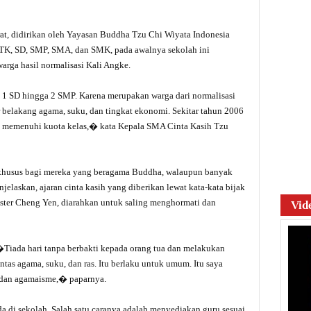
at, didirikan oleh Yayasan Buddha Tzu Chi Wiyata Indonesia
TK, SD, SMP, SMA, dan SMK, pada awalnya sekolah ini
arga hasil normalisasi Kali Angke.
s 1 SD hingga 2 SMP. Karena merupakan warga dari normalisasi
r belakang agama, suku, dan tingkat ekonomi. Sekitar tahun 2006
a memenuhi kuota kelas,� kata Kepala SMA Cinta Kasih Tzu
khusus bagi mereka yang beragama Buddha, walaupun banyak
elaskan, ajaran cinta kasih yang diberikan lewat kata-kata bijak
ster Cheng Yen, diarahkan untuk saling menghormati dan
Vid
�Tiada hari tanpa berbakti kepada orang tua dan melakukan
tas agama, suku, dan ras. Itu berlaku untuk umum. Itu saya
 dan agamaisme,� paparnya.
 di sekolah. Salah satu caranya adalah menyediakan guru sesuai