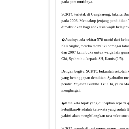
pada para muridnya.
SCKTC terletak di Cengkareng, Jakarta Bar
pada 2003. Mencakup jenjang pendidikan 
dimaksudkan bagi anak usia wajib belajar w
�Awalnya ada sekitar 570 murid dari kela
Kali Angke, mereka memiliki berbagai lata
dan 2007 kami buka untuk warga lain gun
Chi, Syahraibu, kepada SH, Kamis (2/5).
Dengan begitu, SCKTC bukanlah sekolah 
yang beranggapan demikian. Syahraibu menj
pendiri Yayasan Buddha Tzu Chi, yaitu Ma
menghargai.
�Kata-kata bijak yang diucapkan seperti 
kebajikan� adalah kata-kata yang sudah lin
yakini akan menghilangkan rasa sukuisme
SCKTC memfasilitasi semua agama yang ada