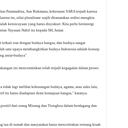
itas Paramadina, Aan Rukmana, kekerasan SARA terjadi karena
Karena itu, nilai pluralisme wajib ditanamkan sedini mungkin.
h keniscayaan yang harus disyukuri. Kita perlu bersinergi
arian Yayasan Nabil itu kepada SH, Jumat.
t terkait erat dengan budaya bangsa, dan budaya sangat
alah satu upaya membangkitkan budaya Indonesia adalah konsep
ng antar-budaya".
lakangan ini mencerminkan telah terjadi kegagalan dalam proses
a tidak lagi melihat kekurangan budaya, agama, atau suku lain,
itif itu harus diadaptasi demi kemajuan bangsa," katanya.
positif dari orang Minang dan Tionghoa dalam berdagang dan
ng tua di rumah dan masyarakat harus menceritakan tentang kisah