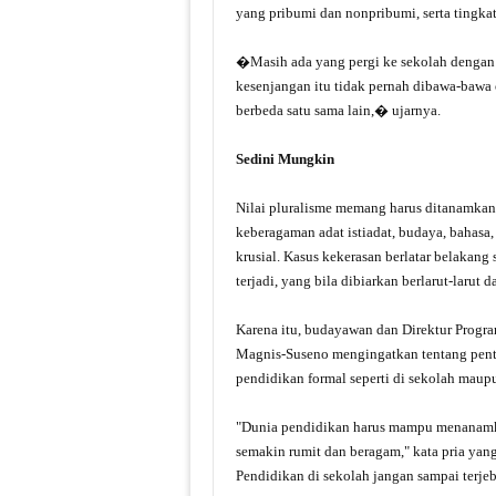
yang pribumi dan nonpribumi, serta tingk
�Masih ada yang pergi ke sekolah dengan j
kesenjangan itu tidak pernah dibawa-bawa 
berbeda satu sama lain,� ujarnya.
Sedini Mungkin
Nilai pluralisme memang harus ditanamkan 
keberagaman adat istiadat, budaya, bahasa
krusial. Kasus kekerasan berlatar belakang
terjadi, yang bila dibiarkan berlarut-larut
Karena itu, budayawan dan Direktur Program
Magnis-Suseno mengingatkan tentang pent
pendidikan formal seperti di sekolah maupu
"Dunia pendidikan harus mampu menanamkan
semakin rumit dan beragam," kata pria yan
Pendidikan di sekolah jangan sampai terje