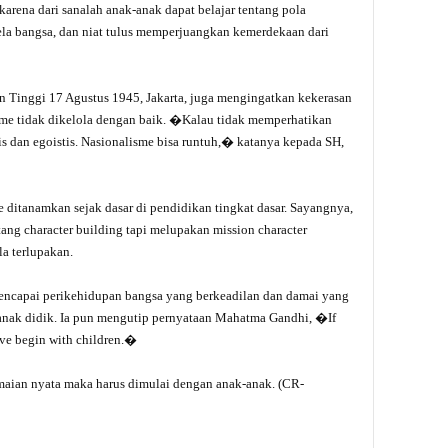
karena dari sanalah anak-anak dapat belajar tentang pola
a bangsa, dan niat tulus memperjuangkan kemerdekaan dari
 Tinggi 17 Agustus 1945, Jakarta, juga mengingatkan kekerasan
isme tidak dikelola dengan baik. �Kalau tidak memperhatikan
tis dan egoistis. Nasionalisme bisa runtuh,� katanya kepada SH,
me ditanamkan sejak dasar di pendidikan tingkat dasar. Sayangnya,
ntang character building tapi melupakan mission character
la terlupakan.
mencapai perikehidupan bangsa yang berkeadilan dan damai yang
 anak didik. Ia pun mengutip pernyataan Mahatma Gandhi, �If
have begin with children.�
amaian nyata maka harus dimulai dengan anak-anak. (CR-